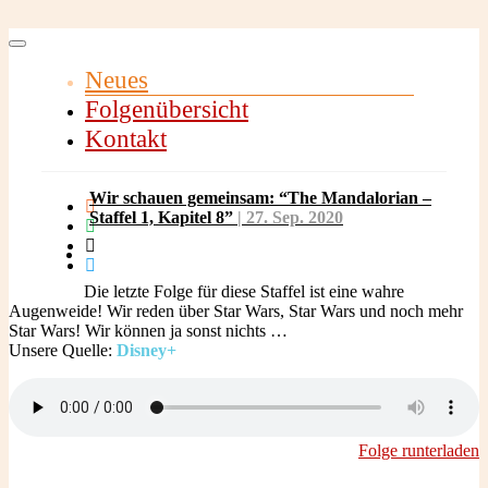
Navigation
umschalten
Neues
Folgenübersicht
Kontakt
Wir schauen gemeinsam: “The Mandalorian –
Staffel 1, Kapitel 8”
| 27.
Sep.
2020
Die letzte Folge für diese Staffel ist eine wahre
Augenweide! Wir reden über Star Wars, Star Wars und noch mehr
Star Wars! Wir können ja sonst nichts …
Unsere Quelle:
Disney+
Folge runterladen